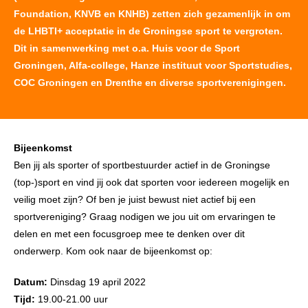
Foundation, KNVB en KNHB) zetten zich gezamenlijk in om
de LHBTI+ acceptatie in de Groningse sport te vergroten.
Dit in samenwerking met o.a. Huis voor de Sport
Groningen, Alfa-college, Hanze instituut voor Sportstudies,
COC Groningen en Drenthe en diverse sportverenigingen.
Bijeenkomst
Ben jij als sporter of sportbestuurder actief in de Groningse
(top-)sport en vind jij ook dat sporten voor iedereen mogelijk en
veilig moet zijn? Of ben je juist bewust niet actief bij een
sportvereniging? Graag nodigen we jou uit om ervaringen te
delen en met een focusgroep mee te denken over dit
onderwerp. Kom ook naar de bijeenkomst op:
Datum:
Dinsdag 19 april 2022
Tijd:
19.00-21.00 uur