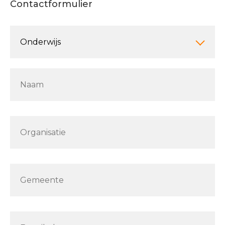
Contactformulier
Leave
this
Onderwijs
field
blank