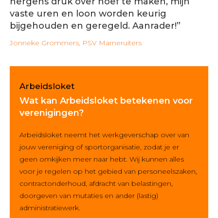
nergens druk over hoef te maken, mijn
vaste uren en loon worden keurig
bijgehouden en geregeld. Aanrader!”
Jonneke Grommers, PSV Marneruiters
Arbeidsloket
Wat kan Arbeidsloket betekenen voor
verenigingen?
Arbeidsloket neemt het werkgeverschap over van
jouw vereniging of sportorganisatie, zodat je er
geen omkijken meer naar hebt. Wij kunnen alles
voor je regelen op het gebied van personeelszaken,
contractonderhoud, afdracht van belastingen,
doorgeven van mutaties en ander (lastig)
administratiewerk.