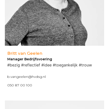
Britt van Geelen
Manager Bedrijfsvoering
#bezig #reflectief #idee #toegankelijk #trouw
b.vangeelen@hvdsg.nl
050 87 00 100