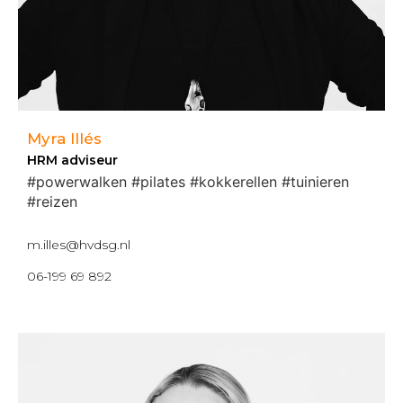
Myra Illés
HRM adviseur
#powerwalken #pilates #kokkerellen #tuinieren
#reizen
m.illes@hvdsg.nl
06-199 69 892