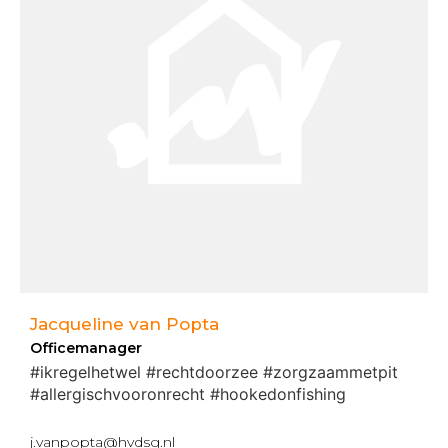
Jacqueline van Popta
Officemanager
#ikregelhetwel #rechtdoorzee #zorgzaammetpit
#allergischvooronrecht #hookedonfishing
j.vanpopta@hvdsg.nl