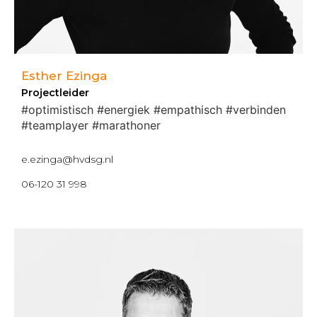
Esther Ezinga
Projectleider
#optimistisch #energiek #empathisch #verbinden
#teamplayer #marathoner
e.ezinga@hvdsg.nl
06-120 31 998