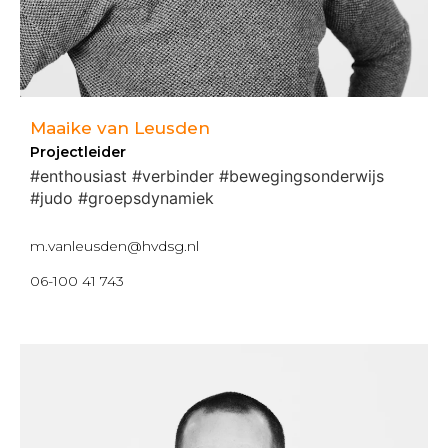
Maaike van Leusden
Projectleider
#enthousiast #verbinder #bewegingsonderwijs
#judo #groepsdynamiek
m.vanleusden@hvdsg.nl
06-100 41 743