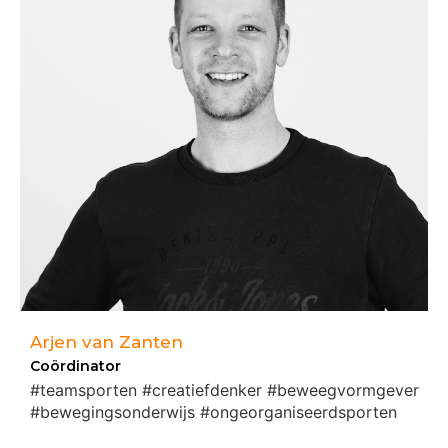
Arjen van Zanten
Coördinator
#teamsporten #creatiefdenker #beweegvormgever
#bewegingsonderwijs #ongeorganiseerdsporten