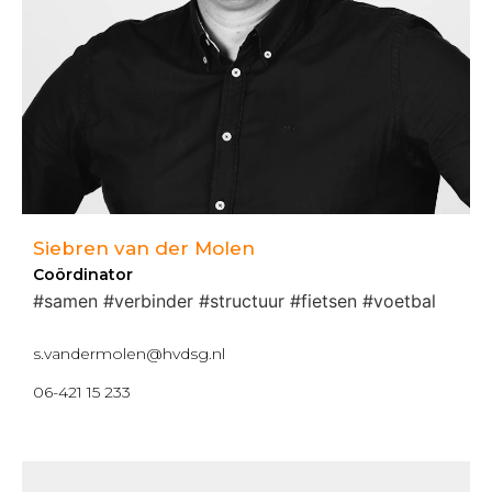
Siebren van der Molen
Coördinator
#samen #verbinder #structuur #fietsen #voetbal
s.vandermolen@hvdsg.nl
06-421 15 233