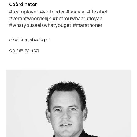
Coördinator
#teamplayer #verbinder #sociaal #flexibel
#verantwoordelijk #betrouwbaar #loyaal
#whatyouseeiswhatyouget #marathoner
e.bakker@hvdsg.nl
06-269 75 403