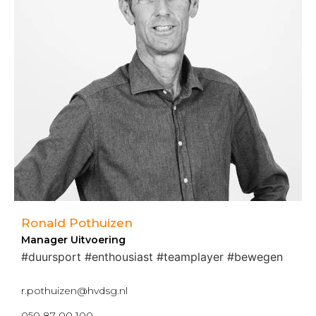
Ronald Pothuizen
Manager Uitvoering
#duursport #enthousiast #teamplayer #bewegen
r.pothuizen@hvdsg.nl
050 87 00 100