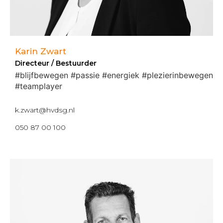
Karin Zwart
Directeur / Bestuurder
#blijfbewegen #passie #energiek #plezierinbewegen
#teamplayer
k.zwart@hvdsg.nl
050 87 00 100