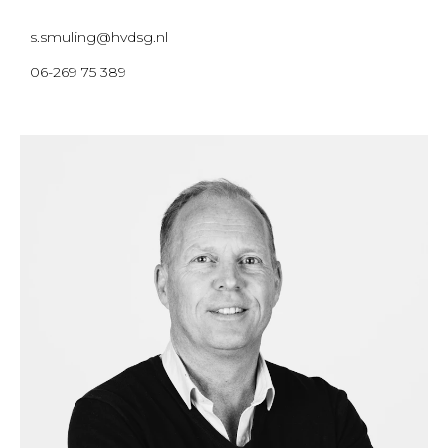
s.smuling@hvdsg.nl
06-269 75 389