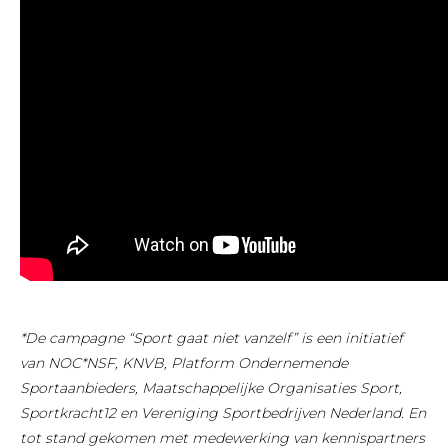
*De campagne “Sport gaat niet vanzelf” is een initiatief
van NOC*NSF, KNVB, Platform Ondernemende
Sportaanbieders, Maatschappelijke Organisaties Sport,
Sportkracht12 en Vereniging Sportbedrijven Nederland. En
tot stand gekomen met medewerking van kennispartners