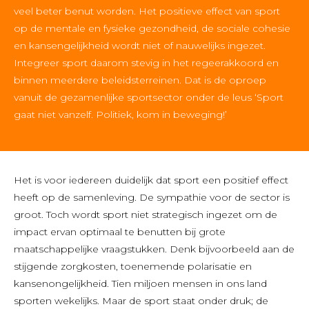
veel beter benut worden. Het positieve effect van sport
op de mentale en fysieke gezondheid, de sociale cohesie
en kansengelijkheid wordt niet of nauwelijks ingezet.
Integreer sport daarom stevig in het regeerakkoord en
binnen meerdere beleidsterreinen. Dat is de oproep
vanuit de gezamenlijke sportsector onder de leus ‘Sport
gaat niet vanzelf. Politiek, kom in beweging!’
Het is voor iedereen duidelijk dat sport een positief effect
heeft op de samenleving. De sympathie voor de sector is
groot. Toch wordt sport niet strategisch ingezet om de
impact ervan optimaal te benutten bij grote
maatschappelijke vraagstukken. Denk bijvoorbeeld aan de
stijgende zorgkosten, toenemende polarisatie en
kansenongelijkheid. Tien miljoen mensen in ons land
sporten wekelijks. Maar de sport staat onder druk; de