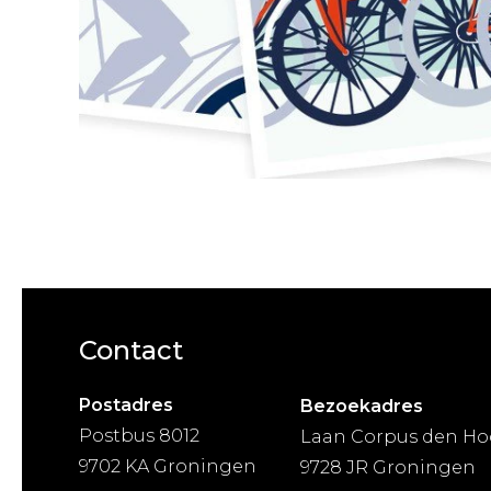
Contact
Postadres
Bezoekadres
Postbus 8012
Laan Corpus den Ho
9702 KA Groningen
9728 JR Groningen