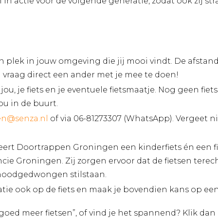
n actie voor de volgende generatie, zodat ook zij stra
n plek in jouw omgeving die jij mooi vindt. De afstan
En vraag direct een ander met je mee te doen!
jou, je fiets en je eventuele fietsmaatje. Nog geen fie
ou in de buurt.
en@senza.nl
of via 06-81273307 (WhatsApp). Vergeet nie
oneert Doortrappen Groningen een kinderfiets én een
ncie Groningen. Zij zorgen ervoor dat de fietsen tere
u noodgedwongen stilstaan.
atie ook op de fiets en maak je bovendien kans op ee
 goed meer fietsen”, of vind je het spannend? Klik da