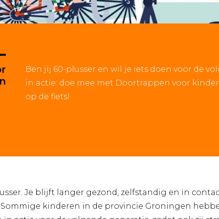
or
Ben jij 60-plusser en wil je iets doen voor de
en
in actie: doe mee met Doortrappen voor kinder
op de fiets!
-plusser. Je blijft langer gezond, zelfstandig en in co
? Sommige kinderen in de provincie Groningen hebbe