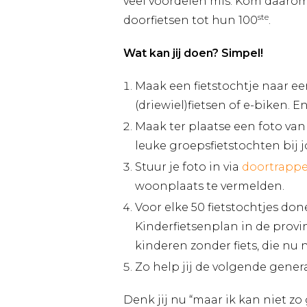
veel voordelen mis. Kom daarom i
ste
doorfietsen tot hun 100
.
Wat kan jij doen? Simpel!
Maak een fietstochtje naar ee
(driewiel)fietsen of e-biken. 
Maak ter plaatse een foto van 
leuke groepsfietstochten bij j
Stuur je foto in via
doortrapp
woonplaats te vermelden.
Voor elke 50 fietstochtjes d
Kinderfietsenplan in de provi
kinderen zonder fiets, die n
Zo help jij de volgende gener
Denk jij nu “maar ik kan niet zo