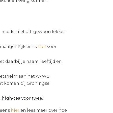
ks fit en veilig kunnen
d maakt niet uit, gewoon lekker
tsmaatje? Kijk eens
hier
voor
t daarbij je naam, leeftijd en
 fietshelm aan het ANWB
cht komen bij Groningse
n high-tea voor twee!
n eens
hier
en lees meer over hoe