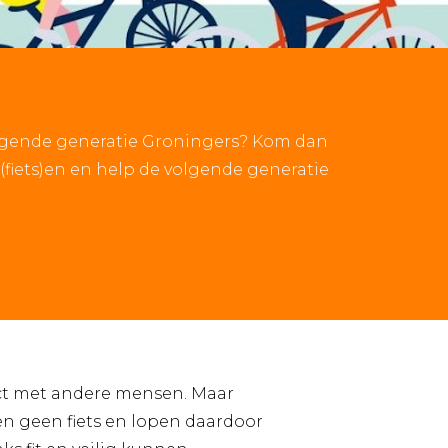
 volgende generatie Groningers? Kom dan
(fiets)en en help de volgende generatie
ntact met andere mensen. Maar
n geen fiets en lopen daardoor