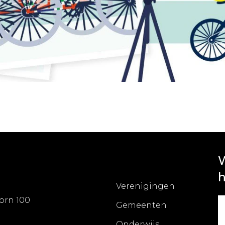
W
h
Verenigingen
orn 100
Gemeenten
Onderwijs