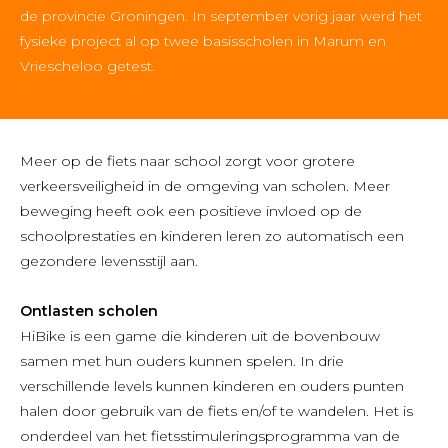
de provincie Groningen. In september vorig jaar werd het
fysieke project al op twee basisscholen in Marum en
Vriescheloo getest.
Meer op de fiets naar school zorgt voor grotere
verkeersveiligheid in de omgeving van scholen. Meer
beweging heeft ook een positieve invloed op de
schoolprestaties en kinderen leren zo automatisch een
gezondere levensstijl aan.
Ontlasten scholen
HiBike is een game die kinderen uit de bovenbouw
samen met hun ouders kunnen spelen. In drie
verschillende levels kunnen kinderen en ouders punten
halen door gebruik van de fiets en/of te wandelen. Het is
onderdeel van het fietsstimuleringsprogramma van de