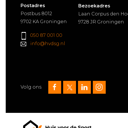
Postadres
Bezoekadres
Postbus 8012
Laan Corpus den Ho
9702 KA Groningen
9728 JR Groningen
050 87 001 00
info@hvdsg.nl
Volg ons