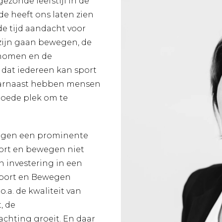
ezonde leefstijl in de
e heeft ons laten zien
de tijd aandacht voor
r zijn gaan bewegen, de
enomen en de
 dat iedereen kan sport
aarnaast hebben mensen
oede plek om te
wegen een prominente
port en bewegen niet
n investering in een
Sport en Bewegen
.a. de kwaliteit van
, de
achting groeit. En daar