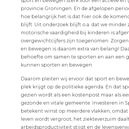
sport en bewegen sterk voor een actieve en g
provincie Groningen. En de afgelopen period
hoe belangrijk het is dat hier ook de komen
blijft. Uit onderzoek blijft o.a. dat we minde
motorische vaardigheid bij kinderen is afg
overgewichtcijfers zijn toegenomen. Zorgen
en bewegen is daarom extra van belang! D
behoefte om samen te sporten en aan een g
kunnen sporten en bewegen.
Daarom pleiten wij ervoor dat sport en be
plek krijgt op de politieke agenda. En dat s
gezien wordt als een kostenpost maar als ee
gezonde en vitale gemeente. Investeren in 
betekent winst op meerdere vlakken, omdat o
leven wordt vergroot, het ziekteverzuim daalt
arbeidsproductiviteit stijgt en de levensverw