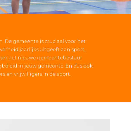
. De gemeente is cruciaal voor het
verheid jaarlijks uitgeeft aan sport,
s van het nieuwe gemeentebestuur
gbeleid in jouw gemeente. En dus ook
 en vrijwilligers in de sport.