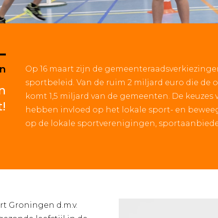
n
Op 16 maart zijn de gemeenteraadsverkiezingen
sportbeleid. Van de ruim 2 miljard euro die de o
n
komt 1,5 miljard van de gemeenten. De keuze
t!
hebben invloed op het lokale sport- en bewee
op de lokale sportverenigingen, sportaanbieders
rt Groningen d.m.v.