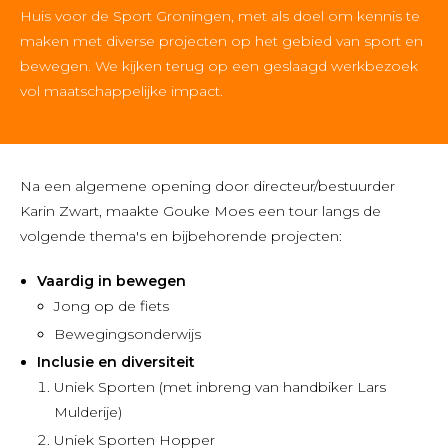
Huis voor de Sport Groningen, met als doel om kennis te
maken met diverse projecten op het gebied van sport en
bewegen. We kijken terug op een geslaagd werkbezoek
vol maatschappelijke impact.
Na een algemene opening door directeur/bestuurder
Karin Zwart, maakte Gouke Moes een tour langs de
volgende thema's en bijbehorende projecten:
Vaardig in bewegen
Jong op de fiets
Bewegingsonderwijs
Inclusie en diversiteit
Uniek Sporten (met inbreng van handbiker Lars
Mulderije)
Uniek Sporten Hopper