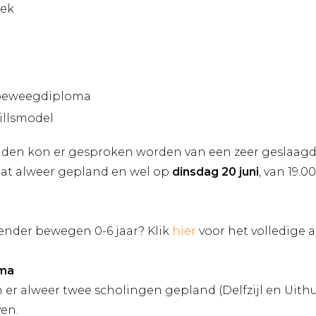
ek
 beweegdiploma
killsmodel
nden kon er gesproken worden van een zeer geslaagd
taat alweer gepland en wel op
dinsdag 20 juni
, van 19.0
ender bewegen 0-6 jaar? Klik
hier
voor het volledige 
oma
n er alweer twee scholingen gepland (Delfzijl en Uithu
ven.