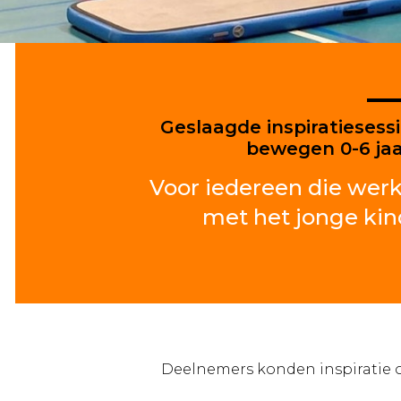
Geslaagde inspiratiesess
bewegen 0-6 ja
Voor iedereen die werk
met het jonge kin
Deelnemers konden inspiratie o