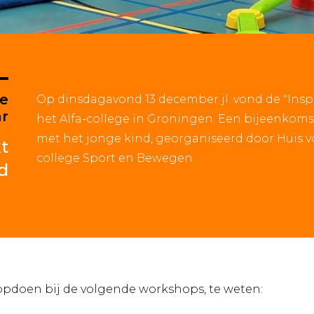
ie
Op dinsdagavond 13 december jl. vond de "Inspi
ar
het Alfa-college in Groningen. Een bijeenkom
met het jonge kind, georganiseerd door Huis v
t
college Sport en Bewegen.
d
pdoen bij de volgende workshops, te weten: