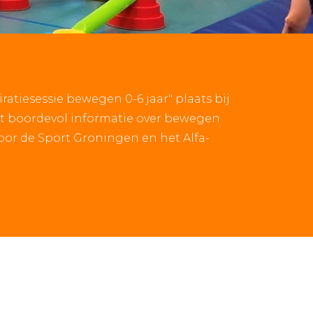
ratiesessie bewegen 0-6 jaar" plaats bij
st boordevol informatie over bewegen
oor de Sport Groningen en het Alfa-