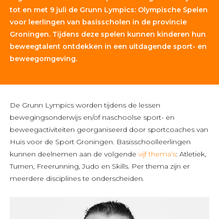
tot en met 9 juli de Grunn Lympics: Olympische Spelen
voor leerlingen van basisscholen in de provincie
Groningen. Tijdens deze spelen kunnen kinderen hun
beweegtalent ontdekken in een uitdagende sport- en
beweegomgeving.
De Grunn Lympics worden tijdens de lessen
bewegingsonderwijs en/of naschoolse sport- en
beweegactiviteiten georganiseerd door sportcoaches van
Huis voor de Sport Groningen. Basisschoolleerlingen
kunnen deelnemen aan de volgende
vijf thema’s
: Atletiek,
Turnen, Freerunning, Judo en Skills. Per thema zijn er
meerdere disciplines te onderscheiden.