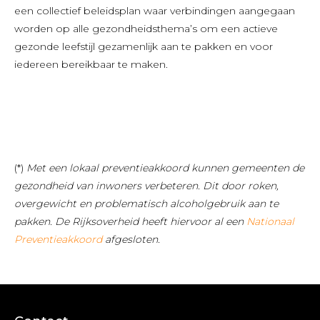
een collectief beleidsplan waar verbindingen aangegaan
worden op alle gezondheidsthema’s om een actieve
gezonde leefstijl gezamenlijk aan te pakken en voor
iedereen bereikbaar te maken.
(*)
Met een lokaal preventieakkoord kunnen gemeenten de
gezondheid van inwoners verbeteren. Dit door roken,
overgewicht en problematisch alcoholgebruik aan te
pakken. De Rijksoverheid heeft hiervoor al een
Nationaal
Preventieakkoord
afgesloten.