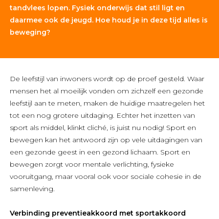
tandvlees lopen. Fysiek onderwijs dat stil ligt en
daarmee ook de jeugd. Hoe houd je in deze tijd alles is
beweging?
De leefstijl van inwoners wordt op de proef gesteld. Waar
mensen het al moeilijk vonden om zichzelf een gezonde
leefstijl aan te meten, maken de huidige maatregelen het
tot een nog grotere uitdaging. Echter het inzetten van
sport als middel, klinkt cliché, is juist nu nodig! Sport en
bewegen kan het antwoord zijn op vele uitdagingen van
een gezonde geest in een gezond lichaam. Sport en
bewegen zorgt voor mentale verlichting, fysieke
vooruitgang, maar vooral ook voor sociale cohesie in de
samenleving.
Verbinding preventieakkoord met sportakkoord