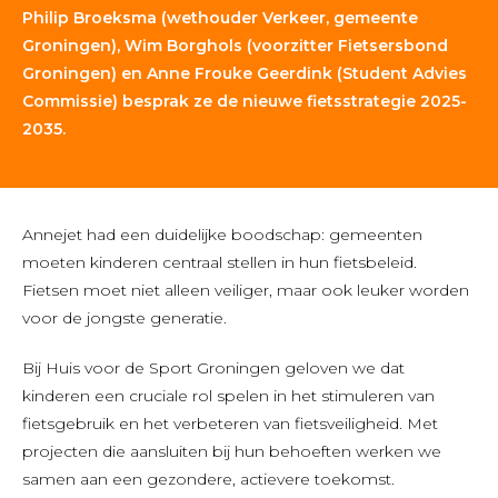
Philip Broeksma (wethouder Verkeer, gemeente
Groningen), Wim Borghols (voorzitter Fietsersbond
Groningen) en Anne Frouke Geerdink (Student Advies
Commissie) besprak ze de nieuwe fietsstrategie 2025-
2035.
Annejet had een duidelijke boodschap: gemeenten
moeten kinderen centraal stellen in hun fietsbeleid.
Fietsen moet niet alleen veiliger, maar ook leuker worden
voor de jongste generatie.
Bij Huis voor de Sport Groningen geloven we dat
kinderen een cruciale rol spelen in het stimuleren van
fietsgebruik en het verbeteren van fietsveiligheid. Met
projecten die aansluiten bij hun behoeften werken we
samen aan een gezondere, actievere toekomst.