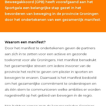
Beweegakkoord (GPB) heeft voorafgaand aan het
Sportgala een belangrijke stap gezet in het
bevorderen van beweging in de provincie Groningen
door het ondertekenen van een gezamenlijk manifest.
Waarom een manifest?
Door het manifest te ondertekenen geven de partners
aan zich in te zetten voor een actieve en gezonde
toekomst voor alle Groningers. Het manifest benadrukt
het gezamenlijke streven om iedere inwoner van de
provincie het recht te geven om plezier in sporten en
bewegen te ervaren. Daarnaast is het manifest bedoeld
om het gezamenlijke commitment te onderstrepen en
als één stem te communiceren welke ambities er worden
nagestreefd op het gebied van bewegen in de regio.
"We hebben samen met de kopgroepleden Gronings