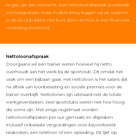
hoger zijn dan verwacht. Een nettoloonafspraak is wettelijk
wel toegestaan, maar in deze blog leggen wij uit waarom
je dit als club beter niet kunt doen én hoe je een financiële
verrassing voorkomt.
Nettoloonafspraak
Doorgaans wil een trainer weten hoeveel hij netto
overhoudt aan het werk bij de sportclub. Dit omdat het
vaak om een bijbaan gaat. Het nettoloon is het salaris dat
na aftrek van loonbelasting en sociale premies voor de
trainer overblijft. Nettolonen zijn uiteraard niet de totale
werkgeverslasten. Veel sportclubs weten niet hoe hoog
die soms zijn. Met enige regelmaat worden
nettoloonafspraken per uur gemaakt en afspraken
inclusief onbelaste vergoedingen voor bijvoorbeeld
reiskosten, een telefoon of een opleiding. Dit lijkt op