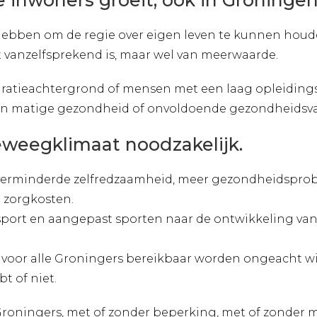
 inwoners groeit, ook in Groningen
g hebben om de regie over eigen leven te kunnen hou
vanzelfsprekend is, maar wel van meerwaarde.
atieachtergrond of mensen met een laag opleidings
n matige gezondheid of onvoldoende gezondheidsv
beweegklimaat noodzakelijk.
ot verminderde zelfredzaamheid, meer gezondheidsp
n zorgkosten.
rt en aangepast sporten naar de ontwikkeling van e
oor alle Groningers bereikbaar worden ongeacht wie
t of niet.
roningers, met of zonder beperking, met of zonder 