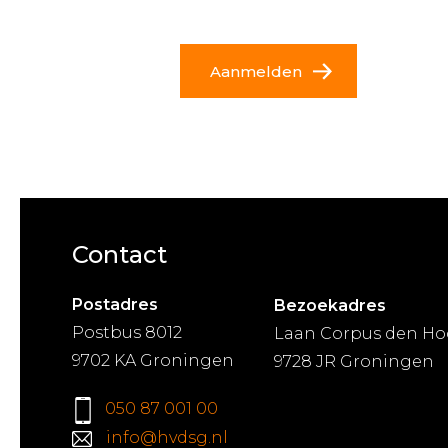
Aanmelden
Contact
Postadres
Bezoekadres
Postbus 8012
Laan Corpus den Ho
9702 KA Groningen
9728 JR Groningen
050 87 001 00
info@hvdsg.nl