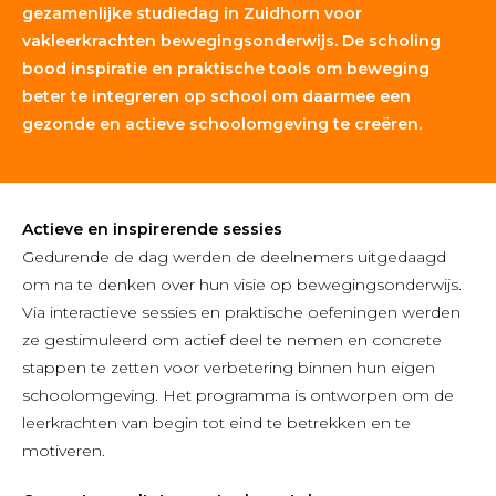
gezamenlijke studiedag in Zuidhorn voor
vakleerkrachten bewegingsonderwijs. De scholing
bood inspiratie en praktische tools om beweging
beter te integreren op school om daarmee een
gezonde en actieve schoolomgeving te creëren.
Actieve en inspirerende sessies
Gedurende de dag werden de deelnemers uitgedaagd
om na te denken over hun visie op bewegingsonderwijs.
Via interactieve sessies en praktische oefeningen werden
ze gestimuleerd om actief deel te nemen en concrete
stappen te zetten voor verbetering binnen hun eigen
schoolomgeving. Het programma is ontworpen om de
leerkrachten van begin tot eind te betrekken en te
motiveren.