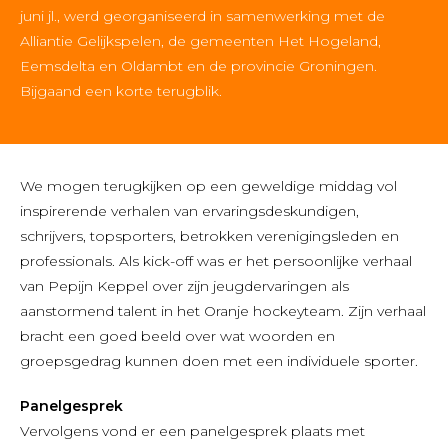
juni jl., werd georganiseerd in samenwerking met de
Alliantie Gelijkspelen, de gemeenten Het Hogeland,
Eemsdelta en Oldambt en de provincie Groningen.
Bijgaand een korte terugblik.
We mogen terugkijken op een geweldige middag vol
inspirerende verhalen van ervaringsdeskundigen,
schrijvers, topsporters, betrokken verenigingsleden en
professionals. Als kick-off was er het persoonlijke verhaal
van Pepijn Keppel over zijn jeugdervaringen als
aanstormend talent in het Oranje hockeyteam. Zijn verhaal
bracht een goed beeld over wat woorden en
groepsgedrag kunnen doen met een individuele sporter.
Panelgesprek
Vervolgens vond er een panelgesprek plaats met