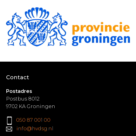
Contact
Postadres
Postbus 8012
9702 KA Groningen
050 87 001 00
info@hvdsg.nl