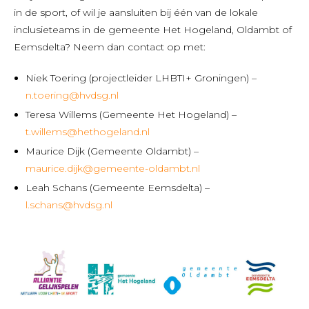
in de sport, of wil je aansluiten bij één van de lokale
inclusieteams in de gemeente Het Hogeland, Oldambt of
Eemsdelta? Neem dan contact op met:
Niek Toering (projectleider LHBTI+ Groningen) –
n.toering@hvdsg.nl
Teresa Willems (Gemeente Het Hogeland) –
t.willems@hethogeland.nl
Maurice Dijk (Gemeente Oldambt) –
maurice.dijk@gemeente-oldambt.nl
Leah Schans (Gemeente Eemsdelta) –
l.schans@hvdsg.nl