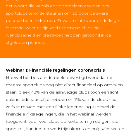
het woord die kennis en voorbeelden deelden om
sportclubs te ondersteunen om zo door de zware
periode heen te komen. Er was ruimte voor onderlinge
inspiratie, want er zijn veel Groningse clubs die
wendbaarheid en creativiteit hebben getoond in de
afgelopen periode.
Webinar 1: Financiële regelingen coronacrisis
Hoewel het bestaande beeld bevestigd werd dat de
meeste sportclubs nog niet direct financieel op omvallen
staan, bleek 43% van de aanwezige clubs toch een licht
dalend ledenaantal te hebben en 11% van de clubs had
zelfs te maken met een flinke ledendaling. Hoewel de
financiële rijksregelingen, die in het webinar werden
toegelicht, voor veel clubs op korte termijn de gemiste
sponsor-, kantine- en wedstrijdinkomsten enigszins weten