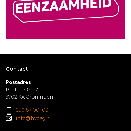
Contact
Postadres
Postbus 8012
9702 KA Groningen
050 87 001 00
info@hvdsg.nl