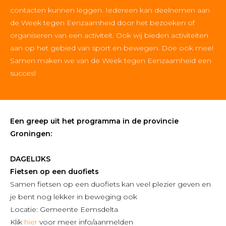
contacten kunnen leggen. Iedereen kan deelnemen aan
de Week tegen Eenzaamheid door het bezoeken of
organiseren van een activiteit. Ook wij bieden activiteiten
aan op het gebied van sport en bewegen. Doe ook mee!
Samen maken we van de Week tegen Eenzaamheid een
succes!
Een greep uit het programma in de provincie
Groningen:
DAGELIJKS
Fietsen op een duofiets
Samen fietsen op een duofiets kan veel plezier geven en
je bent nog lekker in beweging ook
Locatie: Gemeente Eemsdelta
Klik
hier
voor meer info/aanmelden