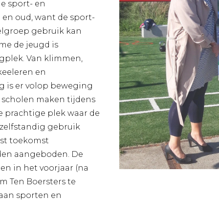
e sport- en
 en oud, want de sport-
oelgroep gebruik kan
me de jeugd is
egplek. Van klimmen,
skeeleren en
g is er volop beweging
 scholen maken tijdens
e prachtige plek waar de
r zelfstandig gebruik
mst toekomst
orden aangeboden. De
en in het voorjaar (na
m Ten Boersters te
gaan sporten en