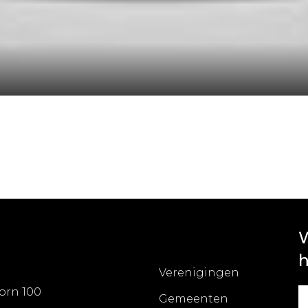
W
h
Verenigingen
orn 100
Gemeenten