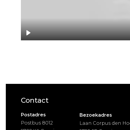
Play
Contact
Postadres
Bezoekadres
Postbus 8012
Laan Corpus den Ho