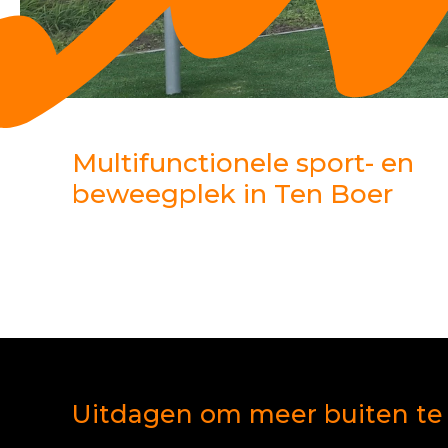
Multifunctionele sport- en
beweegplek in Ten Boer
Uitdagen om meer buiten te