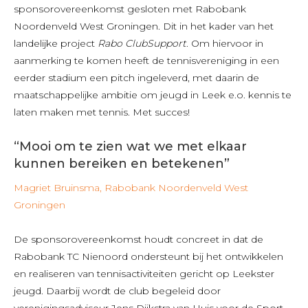
sponsorovereenkomst gesloten met Rabobank
Noordenveld West Groningen. Dit in het kader van het
landelijke project
Rabo ClubSupport
. Om hiervoor in
aanmerking te komen heeft de tennisvereniging in een
eerder stadium een pitch ingeleverd, met daarin de
maatschappelijke ambitie om jeugd in Leek e.o. kennis te
laten maken met tennis. Met succes!
“Mooi om te zien wat we met elkaar
kunnen bereiken en betekenen”
Magriet Bruinsma, Rabobank Noordenveld West
Groningen
De sponsorovereenkomst houdt concreet in dat de
Rabobank TC Nienoord ondersteunt bij het ontwikkelen
en realiseren van tennisactiviteiten gericht op Leekster
jeugd. Daarbij wordt de club begeleid door
verenigingsadviseur Jens Dijkstra van Huis voor de Sport