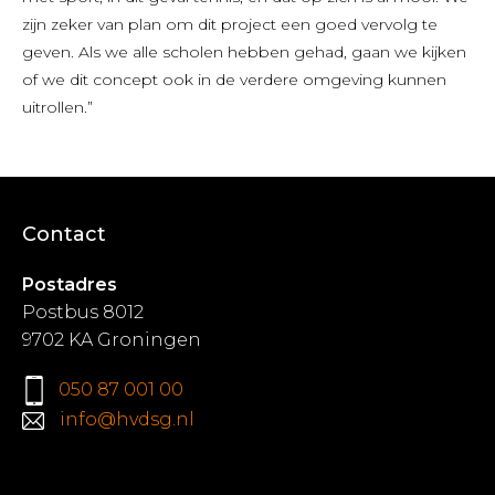
zijn zeker van plan om dit project een goed vervolg te
geven. Als we alle scholen hebben gehad, gaan we kijken
of we dit concept ook in de verdere omgeving kunnen
uitrollen.”
Contact
Postadres
Postbus 8012
9702 KA Groningen
050 87 001 00
info@hvdsg.nl