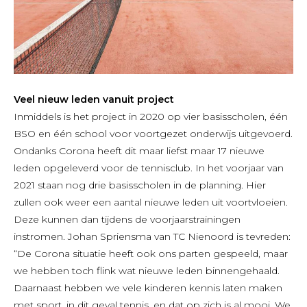
Veel nieuw leden vanuit project
Inmiddels is het project in 2020 op vier basisscholen, één
BSO en één school voor voortgezet onderwijs uitgevoerd.
Ondanks Corona heeft dit maar liefst maar 17 nieuwe
leden opgeleverd voor de tennisclub. In het voorjaar van
2021 staan nog drie basisscholen in de planning. Hier
zullen ook weer een aantal nieuwe leden uit voortvloeien.
Deze kunnen dan tijdens de voorjaarstrainingen
instromen. Johan Spriensma van TC Nienoord is tevreden:
“De Corona situatie heeft ook ons parten gespeeld, maar
we hebben toch flink wat nieuwe leden binnengehaald.
Daarnaast hebben we vele kinderen kennis laten maken
met sport, in dit geval tennis, en dat op zich is al mooi. We