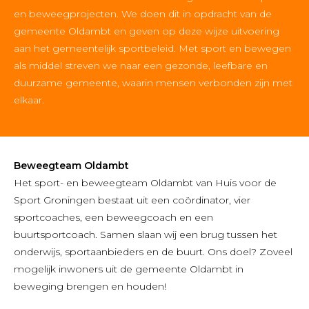
en beweegprojecten. We doen dit in opdracht van de
gemeente Oldambt en geven op deze wijze uitvoering
aan het gemeentelijk sportbeleid. Met sport en bewegen
als middel streven we naar een gezonde, leefbare en
duurzame gemeente, waarin mensen verbonden zijn met
elkaar.
Beweegteam Oldambt
Het sport- en beweegteam Oldambt van Huis voor de
Sport Groningen bestaat uit een coördinator, vier
sportcoaches, een beweegcoach en een
buurtsportcoach. Samen slaan wij een brug tussen het
onderwijs, sportaanbieders en de buurt. Ons doel? Zoveel
mogelijk inwoners uit de gemeente Oldambt in
beweging brengen en houden!