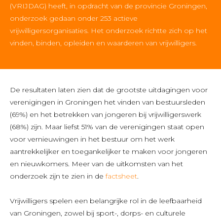
(VRIJDAG) heeft, in opdracht van de provincie Groningen,
onderzoek gedaan onder 253 actieve
vrijwilligersorganisaties. Het onderzoek richtte zich op het
vinden, binden, opleiden en waarderen van vrijwilligers.
De resultaten laten zien dat de grootste uitdagingen voor
verenigingen in Groningen het vinden van bestuursleden
(69%) en het betrekken van jongeren bij vrijwilligerswerk
(68%) zijn. Maar liefst 51% van de verenigingen staat open
voor vernieuwingen in het bestuur om het werk
aantrekkelijker en toegankelijker te maken voor jongeren
en nieuwkomers. Meer van de uitkomsten van het
onderzoek zijn te zien in de
factsheet
.
Vrijwilligers spelen een belangrijke rol in de leefbaarheid
van Groningen, zowel bij sport-, dorps- en culturele