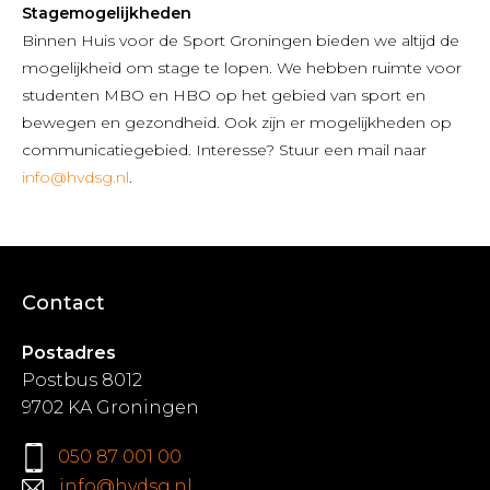
Stagemogelijkheden
Binnen Huis voor de Sport Groningen bieden we altijd de
mogelijkheid om stage te lopen. We hebben ruimte voor
studenten MBO en HBO op het gebied van sport en
bewegen en gezondheid. Ook zijn er mogelijkheden op
communicatiegebied. Interesse? Stuur een mail naar
info@hvdsg.nl
.
Contact
Postadres
Postbus 8012
9702 KA Groningen
050 87 001 00
info@hvdsg.nl