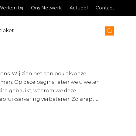
Werken bij
Ons Netwerk
Actueel
Contact
sloket
 ons. Wij zien het dan ook als onze
rmen. Op deze pagina laten we u weten
ite gebruikt, waarom we deze
bruikservaring verbeteren. Zo snapt u