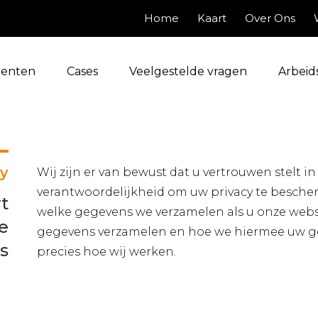
Home
Kaart
Over Ons
enten
Cases
Veelgestelde vragen
Arbeid
cy
Wij zijn er van bewust dat u vertrouwen stelt in
verantwoordelijkheid om uw privacy te besche
t
welke gegevens we verzamelen als u onze webs
e
gegevens verzamelen en hoe we hiermee uw ge
rs
precies hoe wij werken.