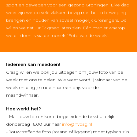
sport en bewegen voor een gezond Groningen. Elke dag
weer zijn we op vele vlakken bezig met het in beweging
brengen en houden van zoveel mogelijk Groningers. Dit
willen we natuurlijk graag laten zien. Eén manier waarop
we dit doen is via de rubriek “Foto van de week”.
Iedereen kan meedoen!
Graag willen we ook jou uitdagen om jouw foto van de
week met ons te delen. Wie weet word jij winnaar van de
week en ding je mee naar een prijs voor de
maandwinnaar!
Hoe werkt het?
- Mail jouw foto + korte begeleidende tekst uiterlijk
donderdag 16.00 uur naar
info@hvdsg.nl
- Jouw treffende foto (staand of liggend) moet typisch zijn