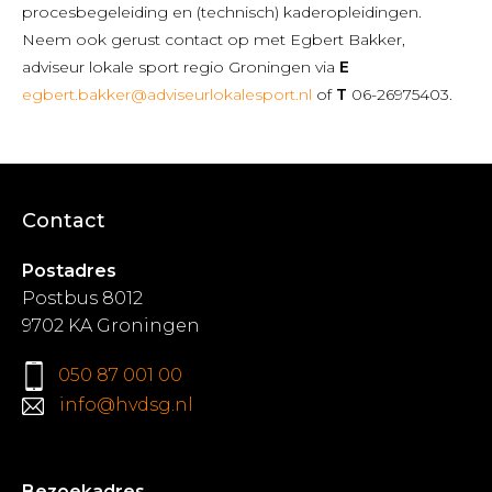
procesbegeleiding en (technisch) kaderopleidingen.
Neem ook gerust contact op met Egbert Bakker,
adviseur lokale sport regio Groningen via
E
egbert.bakker@adviseurlokalesport.nl
of
T
06-26975403.
Contact
Postadres
Postbus 8012
9702 KA Groningen
050 87 001 00
info@hvdsg.nl
Bezoekadres