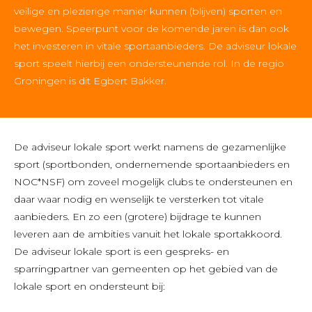
veilige en plezierige manier kunnen (blijven) sporten en
bewegen. Speerpunt voor de komende jaren is dan ook
het investeren in vitale sportaanbieders. De adviseur lokale
sport speelt hierbij een ondersteunende rol. In de regio
Groningen is dit Egbert Bakker.
De adviseur lokale sport werkt namens de gezamenlijke
sport (sportbonden, ondernemende sportaanbieders en
NOC*NSF) om zoveel mogelijk clubs te ondersteunen en
daar waar nodig en wenselijk te versterken tot vitale
aanbieders. En zo een (grotere) bijdrage te kunnen
leveren aan de ambities vanuit het lokale sportakkoord.
De adviseur lokale sport is een gespreks- en
sparringpartner van gemeenten op het gebied van de
lokale sport en ondersteunt bij: