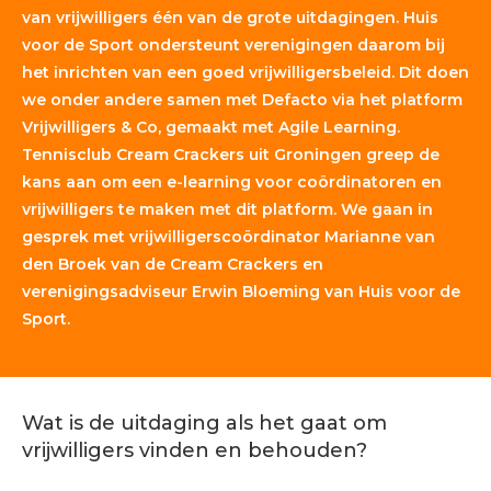
van vrijwilligers één van de grote uitdagingen. Huis
voor de Sport ondersteunt verenigingen daarom bij
het inrichten van een goed vrijwilligersbeleid. Dit doen
we onder andere samen met Defacto via het platform
Vrijwilligers & Co, gemaakt met Agile Learning.
Tennisclub Cream Crackers uit Groningen greep de
kans aan om een e-learning voor coördinatoren en
vrijwilligers te maken met dit platform. We gaan in
gesprek met vrijwilligerscoördinator Marianne van
den Broek van de Cream Crackers en
verenigingsadviseur Erwin Bloeming van Huis voor de
Sport.
Wat is de uitdaging als het gaat om
vrijwilligers vinden en behouden?