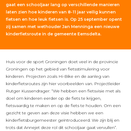
gaat een schooljaar lang op verschillende manieren
laten zien hoe kinderen van 8-11 jaar veilig kunnen
fietsen en hoe leuk fietsen is. Op 25 september opent
zij samen met wethouder Jan Menninga een nieuwe
kinderfietsroute in de gemeente Eemsdelta.
Huis voor de sport Groningen doet veel in de provincie
Groningen op het gebied van fietsstimulering voor
kinderen. Projecten zoals Hi-Bike en de aanleg van
kinderfietsroutes zijn hier voorbeelden van. Projectleider
Rutger Kussendrager: “We hebben een fietsvisie met als
doel om kinderen eerder op de fiets te krijgen,
fietsvaardig te maken en op de fiets te houden. Om een
gezicht te geven aan deze visie hebben we een
kinderfietsburgemeester geïntroduceerd. We zijn blij en
trots dat Annejet deze rol dit schooljaar gaat vervullen”.