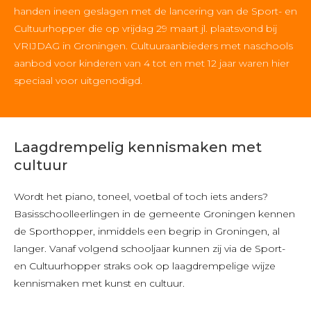
handen ineen geslagen met de lancering van de Sport- en
Cultuurhopper die op vrijdag 29 maart jl. plaatsvond bij
VRIJDAG in Groningen. Cultuuraanbieders met naschools
aanbod voor kinderen van 4 tot en met 12 jaar waren hier
speciaal voor uitgenodigd.
Laagdrempelig kennismaken met
cultuur
Wordt het piano, toneel, voetbal of toch iets anders?
Basisschoolleerlingen in de gemeente Groningen kennen
de Sporthopper, inmiddels een begrip in Groningen, al
langer. Vanaf volgend schooljaar kunnen zij via de Sport-
en Cultuurhopper straks ook op laagdrempelige wijze
kennismaken met kunst en cultuur.