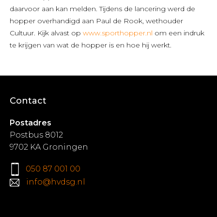
daarvoor aan kan melden. Tijdens de lancering werd de
hopper overhandigd aan Paul de Rook, wethouder
Cultuur. Kijk alvast op
www.sporthopper.nl
om een indruk
te krijgen van wat de hopper is en hoe hij werkt.
Contact
Postadres
Postbus 8012
9702 KA Groningen
050 87 001 00
info@hvdsg.nl