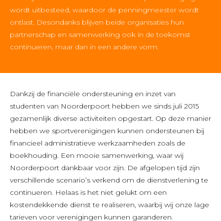
wordt uitbesteed, waardoor de penningmeester wordt
ontlast. Desondanks blijven beide organisaties hun
partnerschap en samenwerking ook in de toekomst
continueren, maar dan in een andere vorm.
Dankzij de financiële ondersteuning en inzet van
studenten van Noorderpoort hebben we sinds juli 2015
gezamenlijk diverse activiteiten opgestart. Op deze manier
hebben we sportverenigingen kunnen ondersteunen bij
financieel administratieve werkzaamheden zoals de
boekhouding. Een mooie samenwerking, waar wij
Noorderpoort dankbaar voor zijn. De afgelopen tijd zijn
verschillende scenario’s verkend om de dienstverlening te
continueren. Helaas is het niet gelukt om een
kostendekkende dienst te realiseren, waarbij wij onze lage
tarieven voor verenigingen kunnen garanderen.