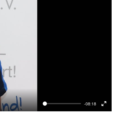
-08:18
Enter
fullscreen