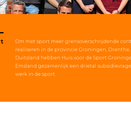
rt
Om met sport meer grensoverschrijdende cont
realiseren in de provincie Groningen, Drenthe
Duitsland hebben Huis voor de Sport Groning
Emsland gezamenlijk een drietal subsidievrage
werk in de sport.