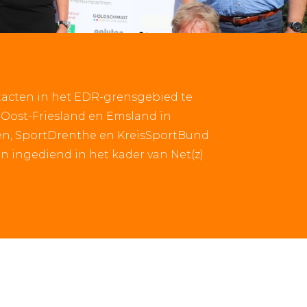
acten in het EDR-grensgebied te
, Oost-Friesland en Emsland in
en, SportDrenthe en KreisSportBund
n ingediend in het kader van Net(z)