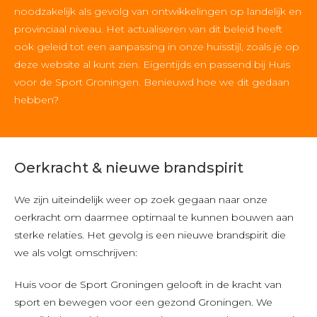
noodzakelijk als gevolg van ontwikkelingen op landelijk en
provinciaal niveau. Het actualiseren van dit beleid heeft
ook geleid tot een aanpassing in onze huisstijl, zoals je op
deze website al kunt zien. Eigentijds en passend bij Huis
voor de Sport Groningen. Benieuwd hoe we dit gedaan
hebben?
Oerkracht & nieuwe brandspirit
We zijn uiteindelijk weer op zoek gegaan naar onze
oerkracht om daarmee optimaal te kunnen bouwen aan
sterke relaties. Het gevolg is een nieuwe brandspirit die
we als volgt omschrijven:
Huis voor de Sport Groningen gelooft in de kracht van
sport en bewegen voor een gezond Groningen. We