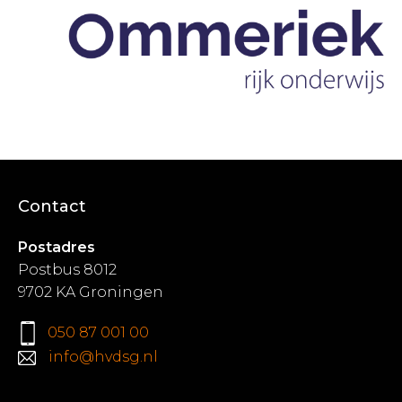
Contact
Postadres
Postbus 8012
9702 KA Groningen
050 87 001 00
info@hvdsg.nl