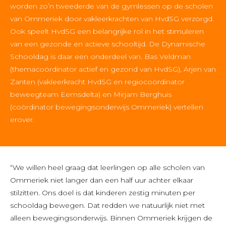
worden zo’n tweederde van de gymlessen op de scholen
van Ommeriek door vakleerkrachten van HvdSG verzorgd.
Ook speelt HvdSG een belangrijke rol in het stimuleren
van een gezonde en actieve schooltijd. De Dynamische
Schooldag is daar een onderdeel van. Bas Veldman
(themacoördinator actief en gezond van HvdSG), Arjen van
Zanten (vakleerkracht HvdSG en regiocoördinator
beweegteam Eemsdelta) en Mirjam Berghuis
(coördinator bewegingsonderwijs Ommeriek) vertellen
erover.
“We willen heel graag dat leerlingen op alle scholen van
Ommeriek niet langer dan een half uur achter elkaar
stilzitten. Ons doel is dat kinderen zestig minuten per
schooldag bewegen. Dat redden we natuurlijk niet met
alleen bewegingsonderwijs. Binnen Ommeriek krijgen de