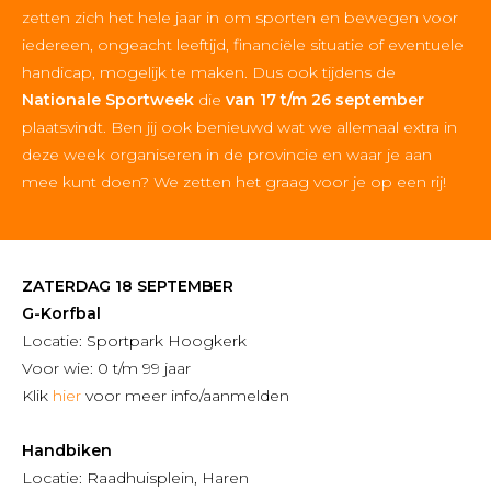
zetten zich het hele jaar in om sporten en bewegen voor
iedereen, ongeacht leeftijd, financiële situatie of eventuele
handicap, mogelijk te maken. Dus ook tijdens de
Nationale Sportweek
die
van 17 t/m 26 september
plaatsvindt. Ben jij ook benieuwd wat we allemaal extra in
deze week organiseren in de provincie en waar je aan
mee kunt doen? We zetten het graag voor je op een rij!
ZATERDAG 18 SEPTEMBER
G-Korfbal
Locatie: Sportpark Hoogkerk
Voor wie: 0 t/m 99 jaar
Klik
hier
voor meer info/aanmelden
Handbiken
Locatie: Raadhuisplein, Haren