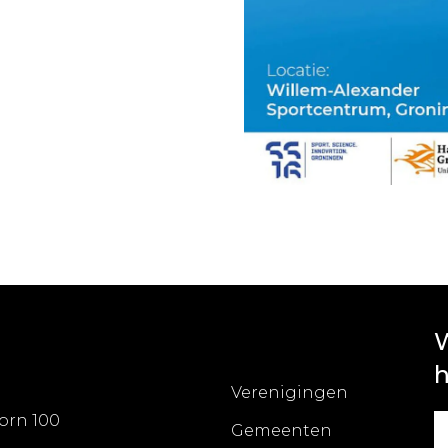
W
h
Verenigingen
orn 100
Gemeenten