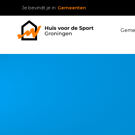
Je bevindt je in:
Gemeenten
Geme