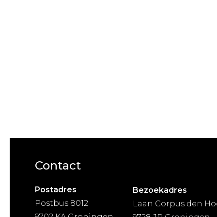
Contact
Postadres
Bezoekadres
Postbus 8012
Laan Corpus den Ho
9702 KA Groningen