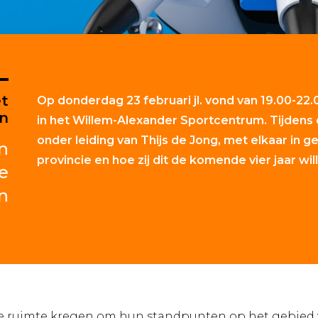
et
Op donderdag 23 februari jl. vond van 19.00-22
en
in het Willem-Alexander Sportcentrum. Tijdens 
onder leiding van Thijs de Jong, met elkaar in g
n
provincie en hoe zij dit de komende vier jaar w
e
n
 de ruimte kregen om hun standpunten op het gebied