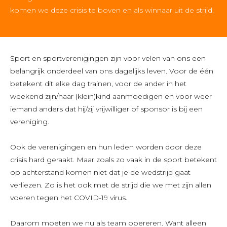
komen we deze crisis te boven en als winnaar uit de strijd.
Sport en sportverenigingen zijn voor velen van ons een
belangrijk onderdeel van ons dagelijks leven. Voor de één
betekent dit elke dag trainen, voor de ander in het
weekend zijn/haar (klein)kind aanmoedigen en voor weer
iemand anders dat hij/zij vrijwilliger of sponsor is bij een
vereniging.
Ook de verenigingen en hun leden worden door deze
crisis hard geraakt. Maar zoals zo vaak in de sport betekent
op achterstand komen niet dat je de wedstrijd gaat
verliezen. Zo is het ook met de strijd die we met zijn allen
voeren tegen het COVID-19 virus.
Daarom moeten we nu als team opereren. Want alleen