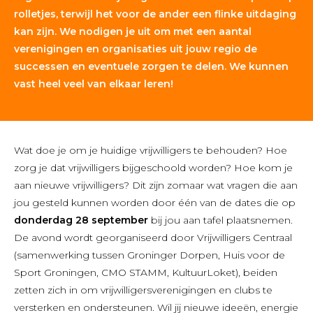
rolletjes, terwijl het voor de ander een flinke uitdaging
kan zijn. We nodigen je uit om met een aantal
verenigingen en organisaties uit jouw regio de
successen en eventuele zorgen te delen. We kunnen
vast heel veel van elkaar leren!
Wat doe je om je huidige vrijwilligers te behouden? Hoe
zorg je dat vrijwilligers bijgeschoold worden? Hoe kom je
aan nieuwe vrijwilligers? Dit zijn zomaar wat vragen die aan
jou gesteld kunnen worden door één van de dates die op
donderdag 28 september
bij jou aan tafel plaatsnemen.
De avond wordt georganiseerd door Vrijwilligers Centraal
(samenwerking tussen Groninger Dorpen, Huis voor de
Sport Groningen, CMO STAMM, KultuurLoket), beiden
zetten zich in om vrijwilligersverenigingen en clubs te
versterken en ondersteunen. Wil jij nieuwe ideeën, energie