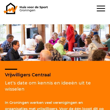
Vrijwilligers Centraal
Let's date om kennis en ideeën uit te
wisselen
In Groningen werken veel verenigingen en
organisaties met vrijwilligers. Voor de één loopt dit op