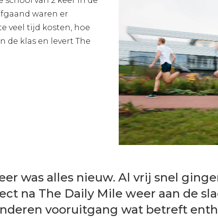
e school van 2 keer in de
rafgaand waren er
te veel tijd kosten, hoe
n de klas en levert The
eer was alles nieuw. Al vrij snel ging
ect na The Daily Mile weer aan de slag.
nderen vooruitgang wat betreft ent