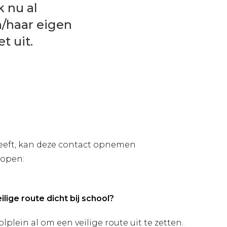
k nu al
n/haar eigen
t uit.
heeft, kan deze contact opnemen
lopen:
ilige route dicht bij school?
lplein al om een veilige route uit te zetten.