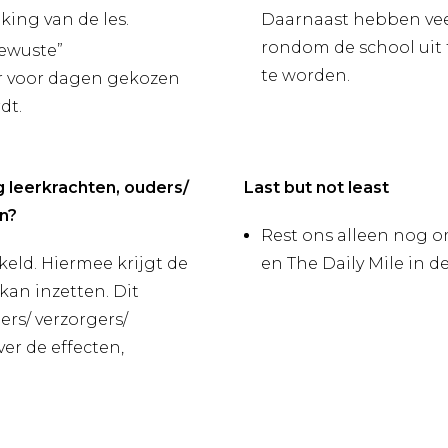
king van de les.
Daarnaast hebben vee
rondom de school uit 
bewuste”
te worden.
r voor dagen gekozen
dt.
 leerkrachten, ouders/
Last but not least
n?
Rest ons alleen nog 
kkeld. Hiermee krijgt de
en The Daily Mile in d
kan inzetten. Dit
ers/ verzorgers/
ver de effecten,