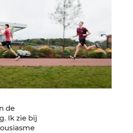
en de
 Ik zie bij
housiasme