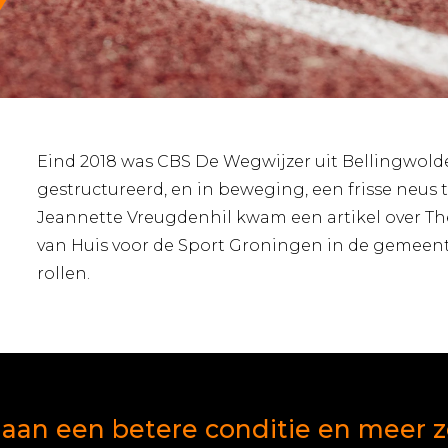
Eind 2018 was CBS De Wegwijzer uit Bellingwol
gestructureerd, en in beweging, een frisse neus 
Jeannette Vreugdenhil kwam een artikel over The
van Huis voor de Sport Groningen in de gemeente
rollen.
aan een betere conditie en meer 