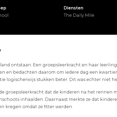
oep
Diensten
hool
The Daily Mile
”
otland ontstaan. Een groepsleerkracht en haar leerling
eren en bedachten daarom om iedere dag een kwartier
ie logischerwijs stukken beter. Dit was echter niet he
de groepsleerkracht dat de kinderen na het rennen me
uimschoots inhaalden. Daarnaast merkte ze dat kinder
en kregen omdat ze fitter werden.