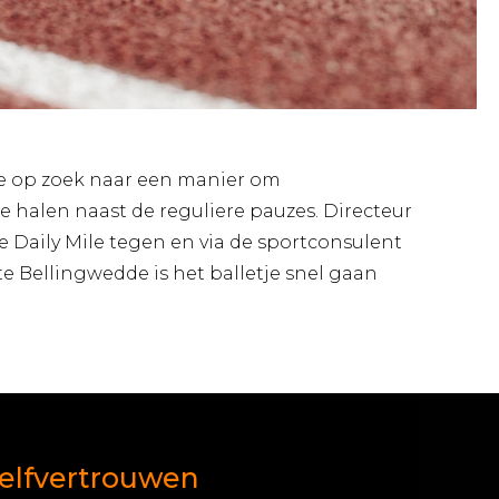
de op zoek naar een manier om
te halen naast de reguliere pauzes. Directeur
 Daily Mile tegen en via de sportconsulent
 Bellingwedde is het balletje snel gaan
zelfvertrouwen