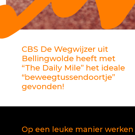
CBS De Wegwijzer uit
Bellingwolde heeft met
“The Daily Mile” het ideale
“beweegtussendoortje”
gevonden!
Op een leuke manier werken 