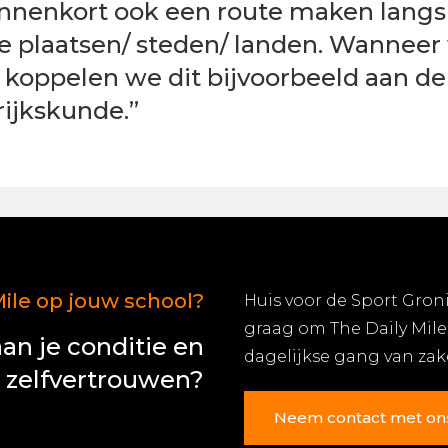
nnenkort ook een route maken langs
e plaatsen/ steden/ landen. Wanneer
koppelen we dit bijvoorbeeld aan de 
rijkskunde.”
Mile op jouw school?
Huis voor de Sport Gron
graag om The Daily Mile
an je conditie en
dagelijkse gang van za
zelfvertrouwen?
Neem contact met on