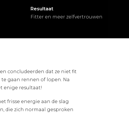
Resultaat
Fitter en meer zelfvertrouwen
en concludeerden dat ze niet fit
 te gaan rennen of lopen. Na
t enige resultaat!
t frisse energie aan de slag
en, die zich normaal gesproken