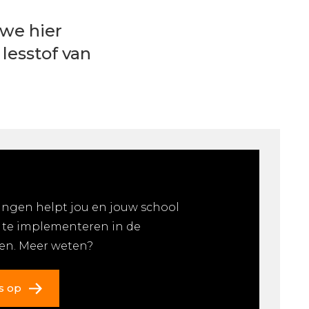
 we hier
lesstof van
ingen helpt jou en jouw school
 te implementeren in de
ken. Meer weten?
s op