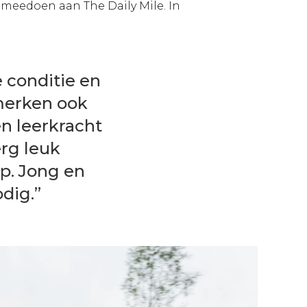
e meedoen aan The Daily Mile. In
e conditie en
 merken ook
en leerkracht
erg leuk
p. Jong en
dig.”