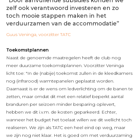
“Door aanvullende subsidies konden we
zelf ook verantwoord investeren en zo
toch mooie stappen maken in het
verduurzamen van de accommodatie”
Guus Veninga, voorzitter TATC
Toekomstplannen
Naast de genoemde maatregelen heeft de club nog
meer duurzame toekomstplannen. Voorzitter Veninga
licht toe: "In de (nabije) toekomst zullen in de kleedkamers
nog (infrarood) warmtepanelen geplaatst worden.
Daarnaast is er de wens om ledverlichting om de banen te
zetten, maar omdat dit met een relatief beperkt aantal
branduren per seizoen minder besparing oplevert,
hebben we dit i.v.m. de kosten geparkeerd. Echter,
wanneer het budget het toelaat willen we dit wellicht toch
realiseren. We zijn als TATC een heel eind op weg, maar
we zijn nog niet klaar. Het is goed om met verduurzaming