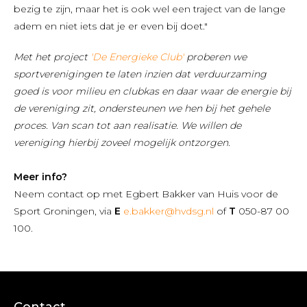
bezig te zijn, maar het is ook wel een traject van de lange
adem en niet iets dat je er even bij doet."
Met het project
'De Energieke Club'
proberen we
sportverenigingen te laten inzien dat verduurzaming
goed is voor milieu en clubkas en daar waar de energie bij
de vereniging zit, ondersteunen we hen bij het gehele
proces. Van scan tot aan realisatie. We willen de
vereniging hierbij zoveel mogelijk ontzorgen.
Meer info?
Neem contact op met Egbert Bakker van Huis voor de
Sport Groningen, via
E
e.bakker@hvdsg.nl
of
T
050-87 00
100.