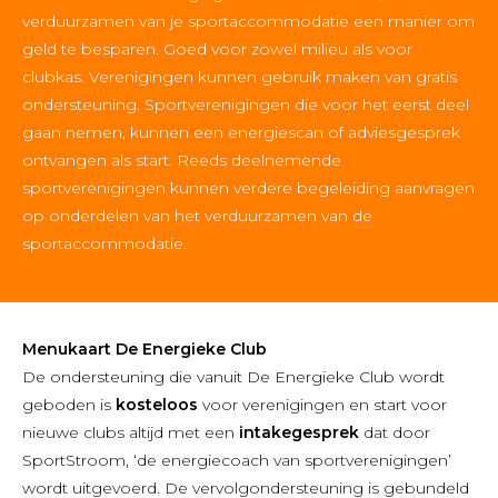
verduurzamen van je sportaccommodatie een manier om
geld te besparen. Goed voor zowel milieu als voor
clubkas. Verenigingen kunnen gebruik maken van gratis
ondersteuning. Sportverenigingen die voor het eerst deel
gaan nemen, kunnen een energiescan of adviesgesprek
ontvangen als start. Reeds deelnemende
sportverenigingen kunnen verdere begeleiding aanvragen
op onderdelen van het verduurzamen van de
sportaccommodatie.
Menukaart De Energieke Club
De ondersteuning die vanuit De Energieke Club wordt
geboden is
kosteloos
voor verenigingen en start voor
nieuwe clubs altijd met een
intakegesprek
dat door
SportStroom, ‘de energiecoach van sportverenigingen’
wordt uitgevoerd. De vervolgondersteuning is gebundeld