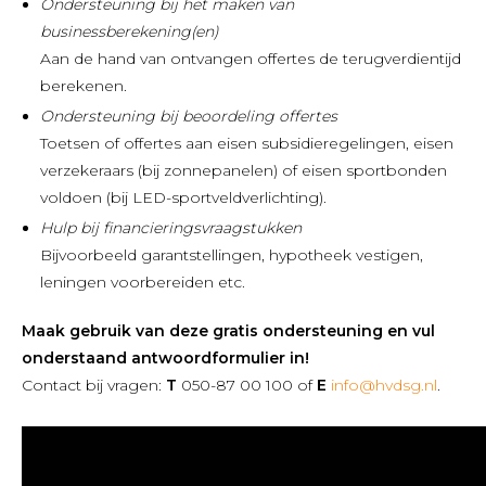
Ondersteuning bij het maken van
businessberekening(en)
Aan de hand van ontvangen offertes de terugverdientijd
berekenen.
Ondersteuning bij beoordeling offertes
Toetsen of offertes aan eisen subsidieregelingen, eisen
verzekeraars (bij zonnepanelen) of eisen sportbonden
voldoen (bij LED-sportveldverlichting).
Hulp bij financieringsvraagstukken
Bijvoorbeeld garantstellingen, hypotheek vestigen,
leningen voorbereiden etc.
Maak gebruik van deze gratis ondersteuning en vul
onderstaand antwoordformulier in!
Contact bij vragen:
T
050-87 00 100 of
E
info@hvdsg.nl
.