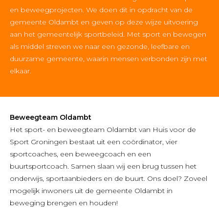
en beweegprojecten. We doen dit in opdracht van de
gemeente Oldambt en geven op deze wijze uitvoering
aan het gemeentelijk sportbeleid. Met sport en bewegen
als middel streven we naar een gezonde, leefbare en
duurzame gemeente, waarin mensen verbonden zijn met
elkaar.
Beweegteam Oldambt
Het sport- en beweegteam Oldambt van Huis voor de
Sport Groningen bestaat uit een coördinator, vier
sportcoaches, een beweegcoach en een
buurtsportcoach. Samen slaan wij een brug tussen het
onderwijs, sportaanbieders en de buurt. Ons doel? Zoveel
mogelijk inwoners uit de gemeente Oldambt in
beweging brengen en houden!