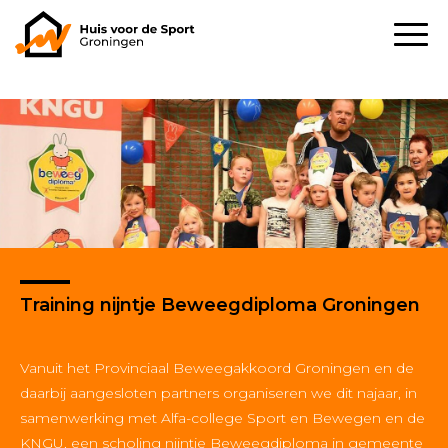
Training nijntje Beweegdiploma Groningen
Vanuit het Provinciaal Beweegakkoord Groningen en de
daarbij aangesloten partners organiseren we dit najaar, in
samenwerking met Alfa-college Sport en Bewegen en de
KNGU, een scholing nijntje Beweegdiploma in gemeente