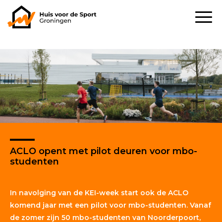
ACLO opent met pilot deuren voor mbo-
studenten
In navolging van de KEI-week start ook de ACLO
komend jaar met een pilot voor mbo-studenten. Vanaf
de zomer zijn 50 mbo-studenten van Noorderpoort,