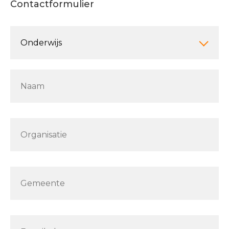
Contactformulier
Leave
this
Onderwijs
field
blank