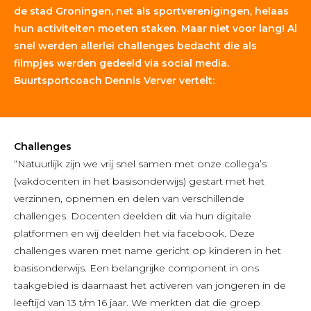
de stad Groningen, net als sportverenigingen, helaas
hun activiteiten moeten staken. Maar niet voor lang! Al
snel werden allerlei challenges bedacht die als
filmpjes werden gedeeld via social media.
Buurtsportcoach Dennis Verver vertelt:
Challenges
“Natuurlijk zijn we vrij snel samen met onze collega’s
(vakdocenten in het basisonderwijs) gestart met het
verzinnen, opnemen en delen van verschillende
challenges. Docenten deelden dit via hun digitale
platformen en wij deelden het via facebook. Deze
challenges waren met name gericht op kinderen in het
basisonderwijs. Een belangrijke component in ons
taakgebied is daarnaast het activeren van jongeren in de
leeftijd van 13 t/m 16 jaar. We merkten dat die groep