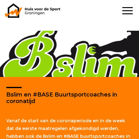
Bslim en #BASE Buurtsportcoaches in
coronatijd
Vanaf de start van de coronaperiode en in de week
dat de eerste maatregelen afgekondigd werden,
hebben ook de Bslim en #BASE buurtsportcoaches in