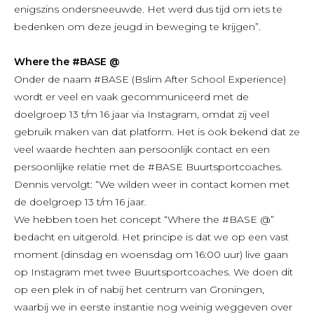
enigszins ondersneeuwde. Het werd dus tijd om iets te
bedenken om deze jeugd in beweging te krijgen”.
Where the #BASE @
Onder de naam #BASE (Bslim After School Experience)
wordt er veel en vaak gecommuniceerd met de
doelgroep 13 t/m 16 jaar via Instagram, omdat zij veel
gebruik maken van dat platform. Het is ook bekend dat ze
veel waarde hechten aan persoonlijk contact en een
persoonlijke relatie met de #BASE Buurtsportcoaches.
Dennis vervolgt: “We wilden weer in contact komen met
de doelgroep 13 t/m 16 jaar.
We hebben toen het concept “Where the #BASE @”
bedacht en uitgerold. Het principe is dat we op een vast
moment (dinsdag en woensdag om 16:00 uur) live gaan
op Instagram met twee Buurtsportcoaches. We doen dit
op een plek in of nabij het centrum van Groningen,
waarbij we in eerste instantie nog weinig weggeven over