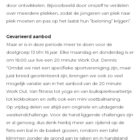
door ontwikkelen. Bijvoorbeeld door onszelf te verdelen
over meerdere plekken, zodat de jongeren van plek naar
plek moeten en pas op het laatst hun ”beloning” krijgen”.
Gevarieerd aanbod
Maar er is in deze periode meer te doen voor de
doelgroep 13 t/m 16 jaar. Elke maandag en donderdag is er
om 16:00 uur live een 20 minute Work Out. Dennis:
“Omdat we niet een specifieke sportvereniging zijn, maar
juist breed georiënteerd zijn, brengen we ook zo veel
mogelijk variatie aan in het aanbod van de 20 minute
Work Out. Van fitness tot yoga en van buikspierkwartiertje
tot kickboksen en zelfs ook een mini voetbaltraining.
Op vrijdag delen we altijd een originele en uitdagende
weekendchallenge. Voor de hand liggende challenges zijn
er al genoeg, dus denk hierbij meer aan: rijdend op de
fiets een bal in de basket gooien, rondom een tafel
klimmen zonder de grond aan te raken en in handstand