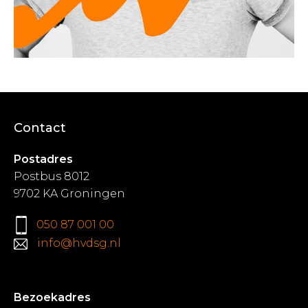
Contact
Postadres
Postbus 8012
9702 KA Groningen
050 87 001 00
info@hvdsg.nl
Bezoekadres