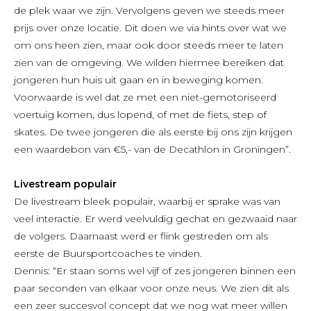
de plek waar we zijn. Vervolgens geven we steeds meer
prijs over onze locatie. Dit doen we via hints over wat we
om ons heen zien, maar ook door steeds meer te laten
zien van de omgeving. We wilden hiermee bereiken dat
jongeren hun huis uit gaan en in beweging komen.
Voorwaarde is wel dat ze met een niet-gemotoriseerd
voertuig komen, dus lopend, of met de fiets, step of
skates. De twee jongeren die als eerste bij ons zijn krijgen
een waardebon van €5,- van de Decathlon in Groningen”.
Livestream populair
De livestream bleek populair, waarbij er sprake was van
veel interactie. Er werd veelvuldig gechat en gezwaaid naar
de volgers. Daarnaast werd er flink gestreden om als
eerste de Buursportcoaches te vinden.
Dennis: “Er staan soms wel vijf of zes jongeren binnen een
paar seconden van elkaar voor onze neus. We zien dit als
een zeer succesvol concept dat we nog wat meer willen