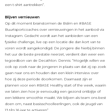
een t-shirt aantrekken”.
Blijven vernieuwen
Op dit moment brainstormen de Bslim en #BASE
Buurtsportcoaches over vernieuwingen in het aanbod via
Instagram. Gedacht wordt aan het aanbieden van een
fysieke challenge, live op een locatie die dan kort van te
voren wordt aangekondigd. De jongere die hierbij binnen
het uur de beste prestatie neerzet, verdient dan weer een
tegoedbon van de Decathlon. Dennis: “Mogelijk willen we
ook op zoek naar de jongeren in plaats van dat zij op zoek
gaan naar ons en houden dan een klein interview over
hoe zij deze periode doorkomen. Daarnaast zijn er
plannen voor een #BASE Healthy start of the week, waarin
we laten zien hoe je eenvoudig een gezond ontbijtje of
een lekkere smoothie maakt. We blijven als team ons best
doen om, naast basisschoolleerlingen, ook de jeugd van
13 t/m 16 jaar te activeren”.