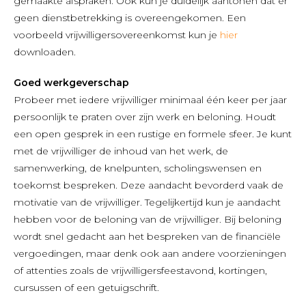
gemaakte afspraken. Ook kun je duidelijk aantonen dat er
geen dienstbetrekking is overeengekomen. Een
voorbeeld vrijwilligersovereenkomst kun je
hier
downloaden.
G
oed werkgeverschap
Probeer met iedere vrijwilliger minimaal één keer per jaar
persoonlijk te praten over zijn werk en beloning. Houdt
een open gesprek in een rustige en formele sfeer. Je kunt
met de vrijwilliger de inhoud van het werk, de
samenwerking, de knelpunten, scholingswensen en
toekomst bespreken. Deze aandacht bevorderd vaak de
motivatie van de vrijwilliger. Tegelijkertijd kun je aandacht
hebben voor de beloning van de vrijwilliger. Bij beloning
wordt snel gedacht aan het bespreken van de financiële
vergoedingen, maar denk ook aan andere voorzieningen
of attenties zoals de vrijwilligersfeestavond, kortingen,
cursussen of een getuigschrift.