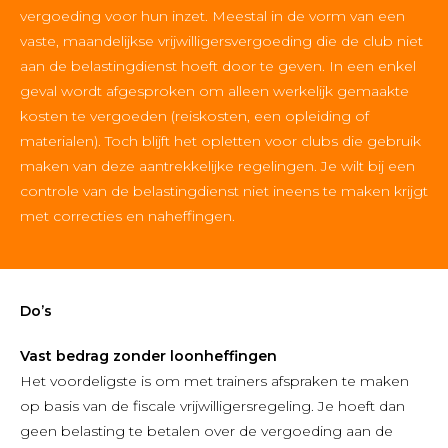
vergoeding voor hun inzet. Meestal in de vorm van een
vaste, maandelijkse vrijwilligersvergoeding die de club niet
aan de belastingdienst hoeft door te geven. In een enkel
geval wordt afgesproken om alleen werkelijk gemaakte
kosten te vergoeden (reiskosten, een opleiding of
materialen). Toch blijft het opletten voor clubs die gebruik
maken van deze aantrekkelijke regelingen. Je wilt bij een
controle van de belastingdienst niet ineens te maken krijgt
met correcties en naheffingen.
Do’s
V
ast bedrag
zonder loonheffingen
Het voordeligste is om met trainers afspraken te maken
op basis van de fiscale vrijwilligersregeling. Je hoeft dan
geen belasting te betalen over de vergoeding aan de