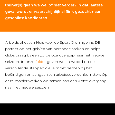
trainer(s) gaan we wel of niet verder? In dat laatste
geval wordt er waarschijnlijk al flink gezocht naar
geschikte kandidaten.
Arbeidsloket van Huis voor de Sport Groningen is DE
partner op het gebied van personeelszaken en helpt
clubs graag bij een zorgeloze overstap naar het nieuwe
seizoen. In onze
folder
geven we antwoord op de
verschillende stappen die je moet nemen bij het
beëindigen en aangaan van arbeidsovereenkomsten. Op
deze manier werken we samen aan een vlotte overgang
naar het nieuwe seizoen.