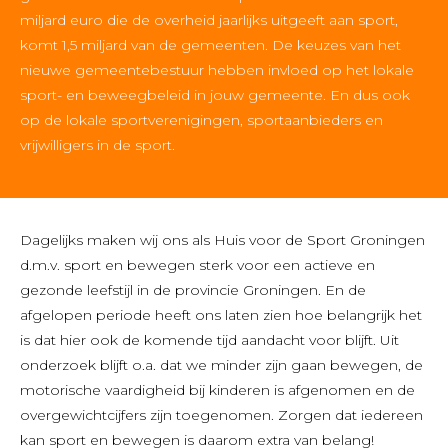
miljard euro die de overheid jaarlijks uitgeeft aan sport,
komt 1,5 miljard van de gemeenten. De keuzes van het
nieuwe gemeentebestuur hebben invloed op het lokale
sport- en beweegbeleid in jouw gemeente. En dus ook
op de lokale sportverenigingen, sportaanbieders en
vrijwilligers in de sport.
Dagelijks maken wij ons als Huis voor de Sport Groningen
d.m.v. sport en bewegen sterk voor een actieve en
gezonde leefstijl in de provincie Groningen. En de
afgelopen periode heeft ons laten zien hoe belangrijk het
is dat hier ook de komende tijd aandacht voor blijft. Uit
onderzoek blijft o.a. dat we minder zijn gaan bewegen, de
motorische vaardigheid bij kinderen is afgenomen en de
overgewichtcijfers zijn toegenomen. Zorgen dat iedereen
kan sport en bewegen is daarom extra van belang!