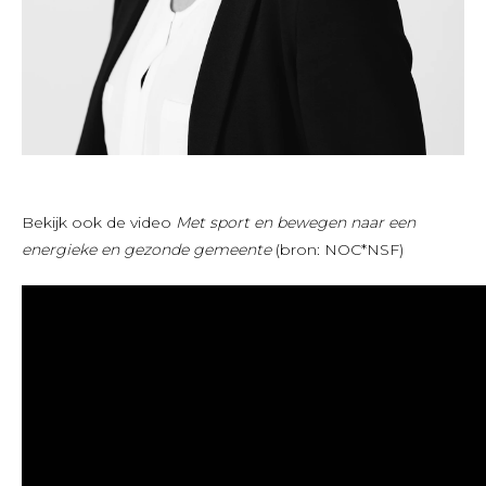
Bekijk ook de video
Met sport en bewegen naar een
energieke en gezonde gemeente
(bron: NOC*NSF)