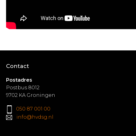
Contact
Postadres
Postbus 8012
9702 KA Groningen
050 87 001 00
info@hvdsg.nl